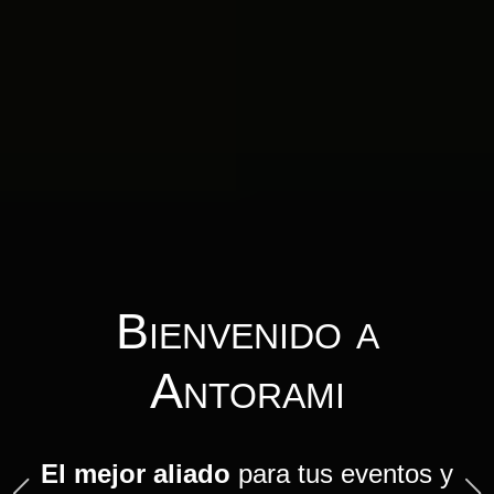
Tecnología y
Logística para
Plataformas para
Bienvenido a
Consultoría y
Eventos
Eventos Virtuales
Antorami
Proyectos
Presenciales
en 3D y 2D
Informáticos
El mejor aliado
para tus eventos y